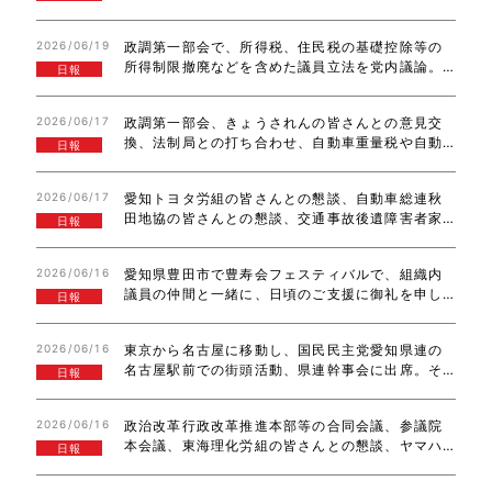
の先輩との意見交換と続きました。ありがとうご
ざいました。
2026/06/19
政調第一部会で、所得税、住民税の基礎控除等の
所得制限撤廃などを含めた議員立法を党内議論。
日報
障害福祉サービスの65歳の壁や事故の賠償金受け
取り時の後見人制度の皆さんについて、法務省や
2026/06/17
政調第一部会、きょうされんの皆さんとの意見交
厚労省と意見交換。国民会議実務者会議に参加…
換、法制局との打ち合わせ、自動車重量税や自動
日報
車税の経年重課を廃止する法案提出、全トヨタ労
連の皆さんとの交流、全トヨタ販労の皆さんとの
2026/06/17
愛知トヨタ労組の皆さんとの懇談、自動車総連秋
意見交換。お疲れ様でした。
田地協の皆さんとの懇談、交通事故後遺障害者家
日報
族の会との意見交換、建築士の試験方法の見直し
等を意見交換、執行役員会と続きました、お疲れ
2026/06/16
愛知県豊田市で豊寿会フェスティバルで、組織内
様でした。
議員の仲間と一緒に、日頃のご支援に御礼を申し
日報
上げました。いつも、ありがとうございます。広
島市に移動し、マツダ労組結成80周年記念レセプ
2026/06/16
東京から名古屋に移動し、国民民主党愛知県連の
ションに出席させていただきました。結成80…
名古屋駅前での街頭活動、県連幹事会に出席。そ
日報
の後、静岡市に移動し、日産労連静岡地協トップ
フォーラム等に参加し、国政報告と意見交換。あ
2026/06/16
政治改革行政改革推進本部等の合同会議、参議院
りがとうございました。
本会議、東海理化労組の皆さんとの懇談、ヤマハ
日報
労連の皆さんとの懇談、自動車総連青森地協の皆
さんとの懇談、中野区議選で当選した大塚区議の