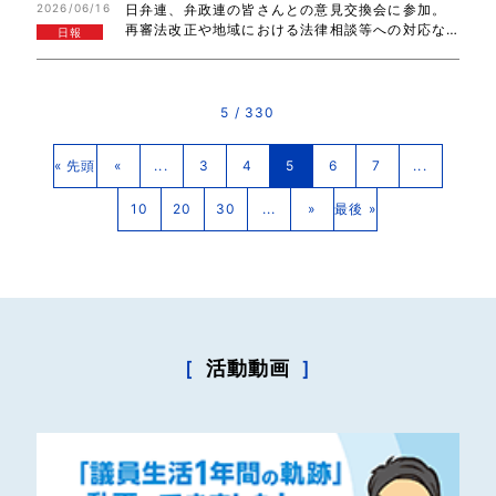
2026/06/16
日弁連、弁政連の皆さんとの意見交換会に参加。
来訪と続きました。ありがとうございました。
再審法改正や地域における法律相談等への対応な
日報
ど、幅広いテーマで意見交換出来ました。ありが
とうございました。参議院経済産業委員会で、産
業技術力強化法改正について質疑が行われました…
5 / 330
« 先頭
«
...
3
4
5
6
7
...
10
20
30
...
»
最後 »
［
活動動画
］