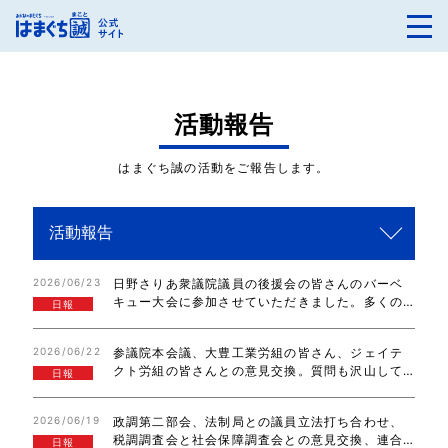
活動報告
はまぐち誠の活動をご報告します。
2026/06/23
日野さりあ衆議院議員の後援会の皆さんのバーベ
キュー大会に参加させていただきました。多くの
日報
皆さんが参加されて、交流を深めました。良い機
会を作っていただき、ありがとうございました。
2026/06/22
参議院本会議、大豊工業労組の皆さん、ジェイテ
大阪府吹田市に移動し、国民民主党大阪府連の皆…
クト労組の皆さんとの意見交換。質問も沢山して
日報
いただき、ありがとうございました。また、是
非、国会にお越しください。お待ちしています。
2026/06/19
政調第二部会、法制局との議員立法打ち合わせ、
税調調査会と社会保障調査会との意見交換、連合
日報