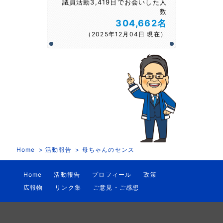
議員活動3,419日でお会いした人
数
304,662名
（2025年12月04日 現在）
Home
活動報告
母ちゃんのセンス
Home
活動報告
プロフィール
政策
広報物
リンク集
ご意見・ご感想