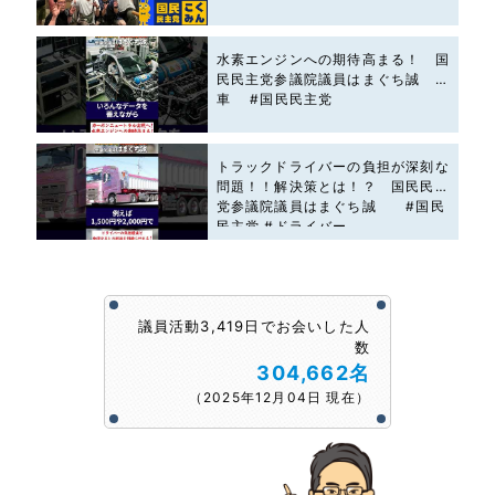
水素エンジンへの期待高まる！ 国
民民主党参議院議員はまぐち誠 #
車 #国民民主党
トラックドライバーの負担が深刻な
問題！！解決策とは！？ 国民民主
党参議院議員はまぐち誠 #国民
民主党 #ドライバー
議員活動3,419日でお会いした人
数
304,662名
（2025年12月04日 現在）