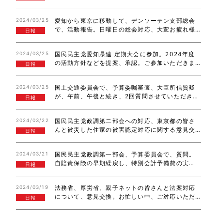
ソリン減税への対応、高速道路料金ワンコイン
500円定額制の社会実験提案、歩車分離信号の積
2024/03/25
愛知から東京に移動して、デンソーテン支部総会
極的設置に関して、質問。その後、奄美・小笠原…
で、活動報告。日曜日の総会対応、大変お疲れ様
日報
です。また、スペースで、参加者の皆さんと意見
交換。いつも、幅広い観点から質問やご意見いた
2024/03/25
国民民主党愛知県連 定期大会に参加。2024年度
だき、ありがとうございます。今後とも、ご参加…
の活動方針などを提案、承認。ご参加いただきま
日報
した皆さん、ありがとうございました！その後、
豊田市駅前で、昼活。国民民主党の政策につい
2024/03/25
国土交通委員会で、予算委嘱審査、大臣所信質疑
て、お話しました。チラシも受け取っていただ…
が、午前、午後と続き、2回質問させていただきま
日報
した。キャリアカーや仮ナンバー装着の規制緩
和、車検期間の延長や登録手続きなどの簡素化、
2024/03/22
国民民主党政調第二部会への対応、東京都の皆さ
特例対応、自動車整備士不足対策などについて質…
んと被災した住家の被害認定対応に関する意見交
日報
換。ODA、沖縄北方領土特別委員会、来週月曜日
の予算委員会の質問通告、航空連合政策議員フォ
2024/03/21
国民民主党政調第一部会、予算委員会で、質問。
ーラム総会、政調国対連絡会と続きました。ま…
自賠責保険の早期繰戻し、特別会計予備費の実
日報
態、自動車整備士の処遇改善、交通事故者ゼロを
目指す『ビジョン・ゼロ』を、日本も宣言すべき
2024/03/19
法務省、厚労省、親子ネットの皆さんと法案対応
と提案。ありがとうございました。
について、意見交換。お忙しい中、ご対応いただ
日報
き、ありがとうございました。連合組織内議員勉
強会で、中央大学中北先生の講演&意見交換。あり