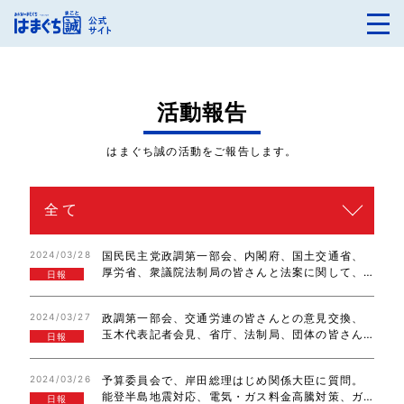
活動報告
はまぐち誠の活動をご報告します。
2024/03/28
国民民主党政調第一部会、内閣府、国土交通省、
厚労省、衆議院法制局の皆さんと法案に関して、
日報
ヒアリング&意見交換。予算委員会の応援、両院総
会に参加。お疲れ様でした。
2024/03/27
政調第一部会、交通労連の皆さんとの意見交換、
玉木代表記者会見、省庁、法制局、団体の皆さん
日報
からのヒアリング、意見交換。国土交通委員会、
再エネ賦課金徴収停止法案、教育国債発行法案の
2024/03/26
予算委員会で、岸田総理はじめ関係大臣に質問。
国会提出と記者会見の続きました。
能登半島地震対応、電気・ガス料金高騰対策、ガ
日報