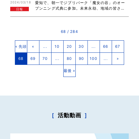
2024/03/18
愛知で、朝一でジブリパーク「魔女の谷」のオー
がとうございました。予算委員会の応援と続き…
プンニング式典に参加。未来永劫、地域の皆さ
日報
ん、海外からの訪問者に、また、来ると感じて欲
しいです。浜ちゃんトーク#137にご参加いただき
ました皆さん、ありがとうございました！
68 / 284
« 先頭
«
...
10
20
30
...
66
67
68
69
70
...
80
90
100
...
»
最後 »
［
活動動画
］