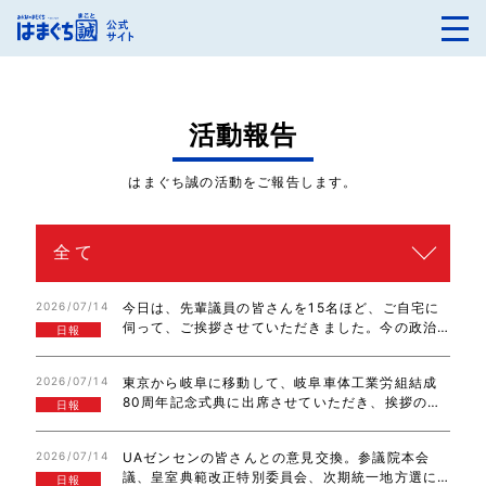
活動報告
はまぐち誠の活動をご報告します。
2026/07/14
今日は、先輩議員の皆さんを15名ほど、ご自宅に
伺って、ご挨拶させていただきました。今の政治
日報
に対して、率直なご意見もありがとうございまし
た。皆さん、とてもお元気で、パワーをいただき
2026/07/14
東京から岐阜に移動して、岐阜車体工業労組結成
ました。ご対応いただき、ありがとうございま…
80周年記念式典に出席させていただき、挨拶の機
日報
会をいただきました。職場のコミニケーション、
絆を深めて、様々な困難を労使で乗り越えてこら
2026/07/14
UAゼンセンの皆さんとの意見交換。参議院本会
れたと思います。更なる歴史を、労使相携えて…
議、皇室典範改正特別委員会、次期統一地方選に
日報