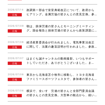
チャレンジする仲間の新人候補予定者の皆さんと
意見交換。必勝に向け、頑張っていきましょう。
2026/07/14
政調第一部会で皇室典範改正について、政府から
トヨタ紡織精工労組の皆さん、連合愛知豊田地協…
ヒアリング。金属労協の皆さんとの意見交換。参
日報
議院経済産業委員会で、電事法改正について、審
議が行われました。全国知的障害者施設家族会連
2026/07/09
朝は、損保労連の皆さんとモーニングミーティン
合会の皆さんと意見交換。ありがとうございまし…
グ。国会報告と損保労連の皆さんから政策課題に
日報
ついて、丁寧な説明を受けました。また、参議院
本会議が昼過ぎまで、行われました。沖縄県から
2026/07/08
経済産業委員会が行われました。電気事業法改正
要請活動があり、お受けしました。しっかり対応…
に関して、法案の趣旨説明が行われました。参政
日報
会の皆さんとの意見交換、国政報告。石油由来の
製品の納入状況、仲間の議員のあり方等、意見を
2026/07/07
はまぐち誠チャンネルの動画撮影。いつもサポー
いただきました。ありがとうございました。執行…
トしていただき、ありがとうございました。ま
日報
た、秘書のご家族が、国会訪問してくださいまし
た。子供たちの成長が、とても嬉しく思います。
2026/07/06
東京から北海道苫小牧市に移動し、トヨタ北海道
また、来てね！自動車総連熊本地協政策懇談会
ファミリースポーツフェスタで、参加者の皆さん
で、…
日報
と交流させていただきました。日頃から、大変お
世話になっている皆さんに、お会いする事が出来
2026/07/06
横浜で、全いすゞ労連の皆さんと全部門委員会議
ました。お忙しい中、ご対応いただき、誠にあり…
の皆さんとの意見交換。大型車の観点から、鋭い
日報
ご指摘もいただき、ありがとうございました。富
山に移動し、庭田ゆきえ参議院議員が塾長を務め