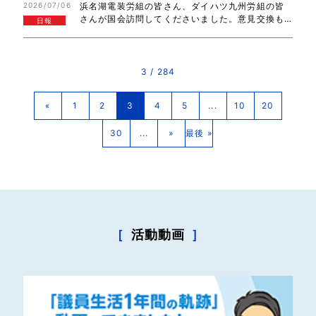
2026/07/06
浜名湖電装労組の皆さん、ダイハツ九州労組の皆
る、富山県連こくみん政治塾で、国民民主党政策…
さんが国会訪問してくださいました。意見交換も
日報
させていただき、ありがとうございました！ま
た、午後から、沖縄北方問題、地方特別委員会で
参考人質疑。3人の参考人に質問させていただき
ま…
3 / 284
«
1
2
3
4
5
...
10
20
30
...
»
最後 »
［
活動動画
］