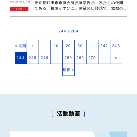
2018/02/19
東京都町田市市議会議員選挙告示。私たちの仲間
説明して下さいました！ありがとうございまし…
である『佐藤かずひこ』候補の出陣式で、激励の
日報
ご挨拶をさせていただきました。同時選挙が行わ
れている市長候補のかわべ康太郎候補も、駆けつ
けて下さいました！町田市の皆さん、市議会議員…
244 / 284
« 先頭
«
...
10
20
30
...
242
243
244
245
246
...
250
260
270
...
»
最後 »
［
活動動画
］