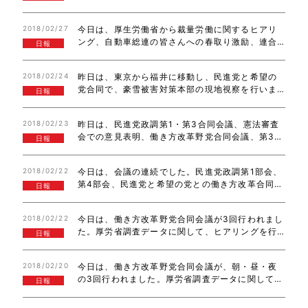
に出席し、対案・修正案に関して議員間討議を行
いました。今後も、働く皆さんの目線で取り組ん
2018/02/27
今日は、厚生労働省から裁量労働に関するヒアリ
でいきたいと思います。
ング、自動車総連の皆さんへの春取り激励、連合
日報
政策要求実現2.26院内集会への参加、自販連自動
車流通政経懇話会の懇談会に出席させていただき
2018/02/24
昨日は、東京から福井に移動し、民進党と希望の
ました。多くの自動車販売関係者の皆さんと…
党合同で、豪雪被害対策本部の現地視察を行いま
日報
した。県庁では、西川知事から要望書をいただ
き、意見交換もさせていただきました。国道8号の
2018/02/23
昨日は、民進党政調第1・第3合同会議、憲法審査
車線拡幅、農業被害対応、除雪費用支援、生活物…
会での意見表明、働き方改革野党合同会議、第3部
日報
会会議に参加しました。今日は、民進党と希望の
党合同ヒアリング、国会図書館開催のEUにおける
2018/02/22
今日は、会議の連続でした。民進党政調第1部会、
外国人労働者の現状と課題に関する講演に…
第4部会、民進党と希望の党との働き方改革合同会
日報
議、民進党憲法調査会に出席し、法案ヒアリング
や議員立法等を議論しました。
2018/02/22
今日は、働き方改革野党合同会議が3回行われまし
た。厚労省調査データに関して、ヒアリングを行
日報
いました。また、夕刻は、自動車総連の皆さんか
ら、春取りや労働政策に関して、説明をしていた
2018/02/20
今日は、働き方改革野党合同会議が、朝・昼・夜
だきました。ありがとうございました！
の3回行われました。厚労省調査データに関して、
日報
ヒアリングを行いました。また、夕刻には、自動
車総連の皆さんが、春取りや労働政策に関して、