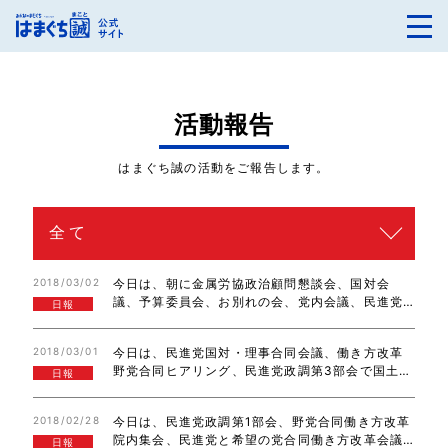
活動報告
はまぐち誠の活動をご報告します。
2018/03/02
今日は、朝に金属労協政治顧問懇談会、国対会
議、予算委員会、お別れの会、党内会議、民進党
日報
と希望の党合同働き方改革会議に出席。働き方改
革関連法案から、裁量労働の拡大は削除される事
2018/03/01
今日は、民進党国対・理事合同会議、働き方改革
になりましたが、高プロについても長時間労働者
野党合同ヒアリング、民進党政調第3部会で国土交
を…
日報
通省、環境省から、法案＆国会承認人事をヒアリ
ング。先程、衆議院本会議で予算案が成立しまし
2018/02/28
今日は、民進党政調第1部会、野党合同働き方改革
た。明日から、予算の論戦は参議院に移ります…
院内集会、民進党と希望の党合同働き方改革会議
日報