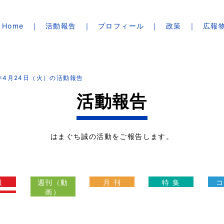
Home
活動報告
プロフィール
政策
広報
8年4月24日（火）の活動報告
活動報告
はまぐち誠の活動をご報告します。
報
週刊（動
月 刊
特 集
コ
画）