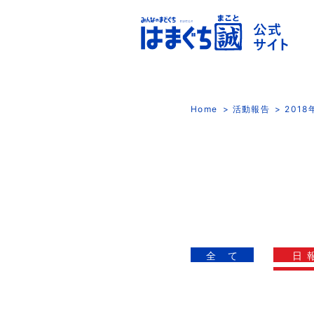
Home
活動報告
201
全 て
日 