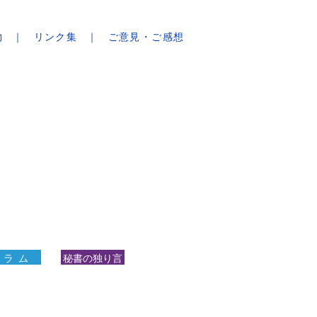
物
リンク集
ご意見・ご感想
 ラ ム
秘書の独り言