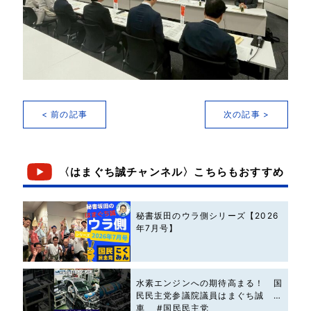
< 前の記事
次の記事 >
〈はまぐち誠チャンネル〉こちらもおすすめ
秘書坂田のウラ側シリーズ【2026
年7月号】
水素エンジンへの期待高まる！ 国
民民主党参議院議員はまぐち誠 #
車 #国民民主党