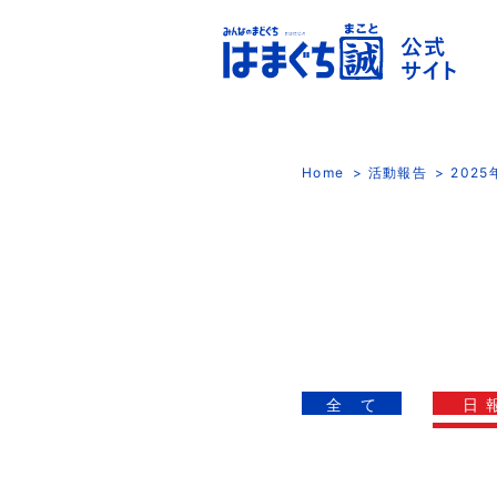
Home
活動報告
202
全 て
日 