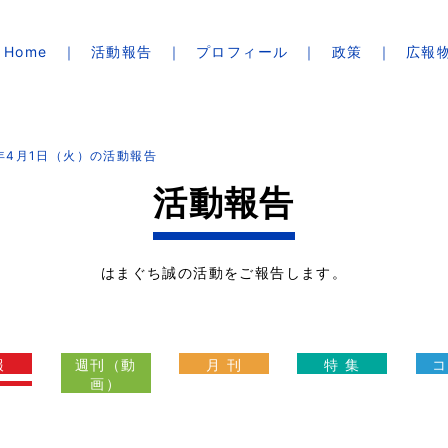
Home
活動報告
プロフィール
政策
広報
5年4月1日（火）の活動報告
活動報告
はまぐち誠の活動をご報告します。
報
週刊（動
月 刊
特 集
コ
画）