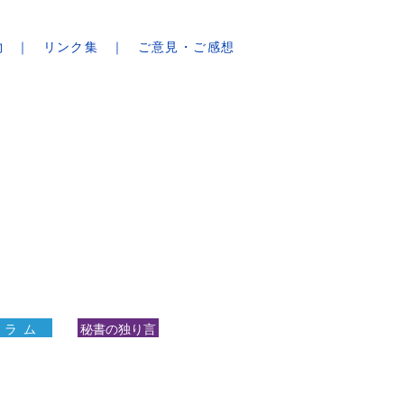
物
リンク集
ご意見・ご感想
 ラ ム
秘書の独り言