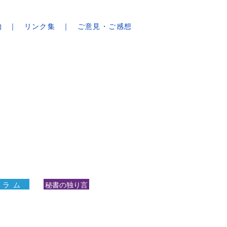
物
リンク集
ご意見・ご感想
 ラ ム
秘書の独り言