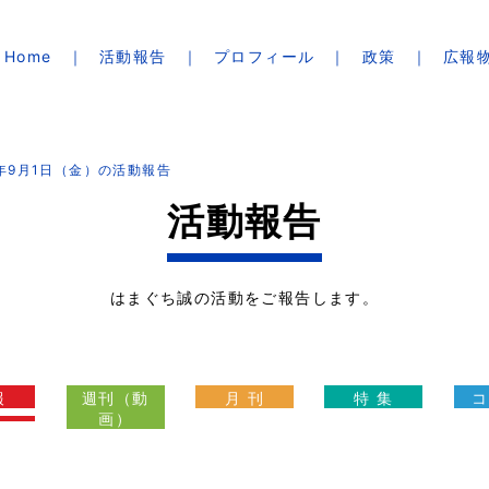
Home
活動報告
プロフィール
政策
広報
3年9月1日（金）の活動報告
活動報告
はまぐち誠の活動をご報告します。
報
週刊（動
月 刊
特 集
コ
画）