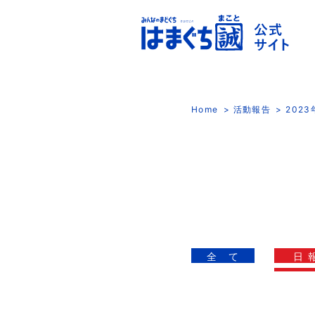
Home
活動報告
202
全 て
日 