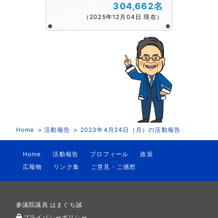
304,662名
（2025年12月04日 現在）
Home
活動報告
2023年4月24日（月）の活動報告
Home
活動報告
プロフィール
政策
広報物
リンク集
ご意見・ご感想
参議院議員 はまぐち誠
プライバシーポリシー