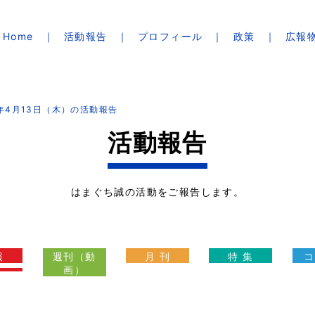
Home
活動報告
プロフィール
政策
広報
3年4月13日（木）の活動報告
活動報告
はまぐち誠の活動をご報告します。
報
週刊（動
月 刊
特 集
コ
画）