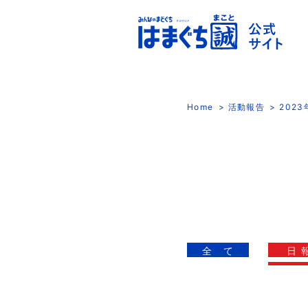
Home
活動報告
202
全 て
日 