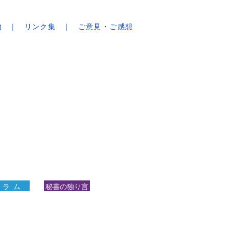
物
リンク集
ご意見・ご感想
 ラ ム
秘書の独り言