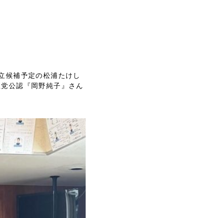
立候補予定の松浦たけし
主党公認『岡野純子』さん