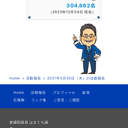
304,662名
（2025年12月04日 現在）
Home
活動報告
2021年5月20日（木）の活動報告
Home
活動報告
プロフィール
政策
広報物
リンク集
ご意見・ご感想
参議院議員 はまぐち誠