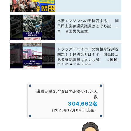
水素エンジンへの期待高まる！ 国
民民主党参議院議員はまぐち誠 #
車 #国民民主党
トラックドライバーの負担が深刻な
問題！！解決策とは！？ 国民民主
党参議院議員はまぐち誠 #国民
民主党 #ドライバー
議員活動3,419日でお会いした人
数
304,662名
（2025年12月04日 現在）