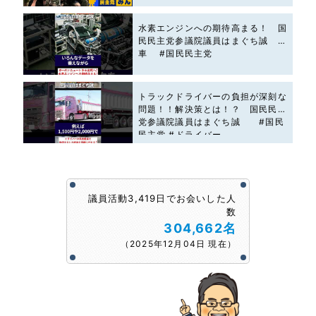
水素エンジンへの期待高まる！ 国
民民主党参議院議員はまぐち誠 #
車 #国民民主党
トラックドライバーの負担が深刻な
問題！！解決策とは！？ 国民民主
党参議院議員はまぐち誠 #国民
民主党 #ドライバー
議員活動3,419日でお会いした人
数
304,662名
（2025年12月04日 現在）