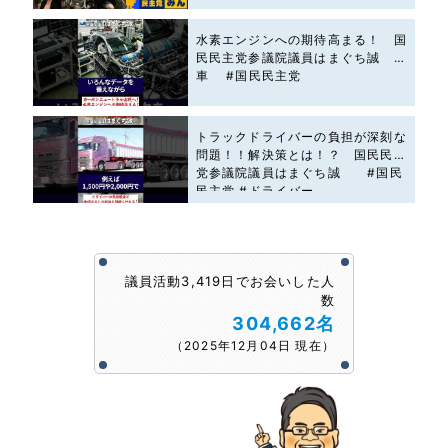
水素エンジンへの期待高まる！ 国
民民主党参議院議員はまぐち誠 #
車 #国民民主党
トラックドライバーの負担が深刻な
問題！！解決策とは！？ 国民民主
党参議院議員はまぐち誠 #国民
民主党 #ドライバー
議員活動3,419日でお会いした人
数
304,662名
（2025年12月04日 現在）