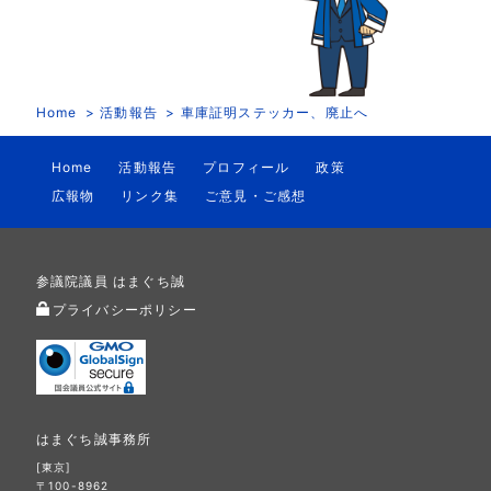
Home
活動報告
車庫証明ステッカー、廃止へ
Home
活動報告
プロフィール
政策
広報物
リンク集
ご意見・ご感想
参議院議員 はまぐち誠
プライバシーポリシー
はまぐち誠事務所
[東京]
〒100-8962