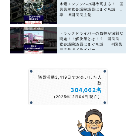
水素エンジンへの期待高まる！ 国
民民主党参議院議員はまぐち誠 #
車 #国民民主党
トラックドライバーの負担が深刻な
問題！！解決策とは！？ 国民民主
党参議院議員はまぐち誠 #国民
民主党 #ドライバー
議員活動3,419日でお会いした人
数
304,662名
（2025年12月04日 現在）