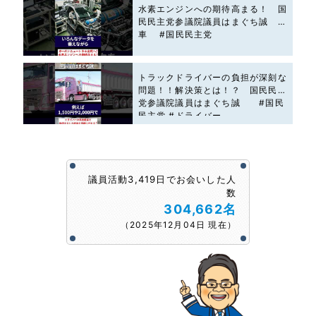
水素エンジンへの期待高まる！ 国
民民主党参議院議員はまぐち誠 #
車 #国民民主党
トラックドライバーの負担が深刻な
問題！！解決策とは！？ 国民民主
党参議院議員はまぐち誠 #国民
民主党 #ドライバー
議員活動3,419日でお会いした人
数
304,662名
（2025年12月04日 現在）