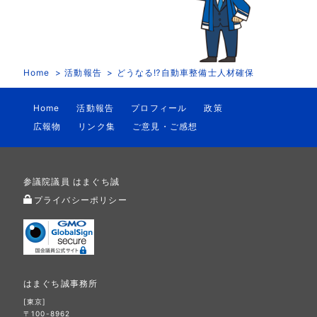
Home
活動報告
どうなる⁉︎自動車整備士人材確保
Home
活動報告
プロフィール
政策
広報物
リンク集
ご意見・ご感想
参議院議員 はまぐち誠
プライバシーポリシー
はまぐち誠事務所
[東京]
〒100-8962