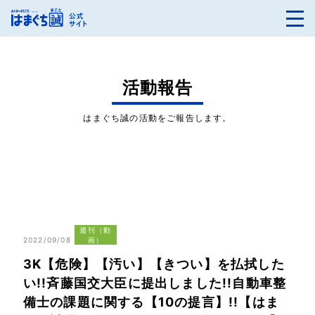
活動報告
はまぐち誠の活動をご報告します。
週刊（動
2022/09/08
画）
3K【危険】【汚い】【きつい】を払拭した
い!!斉藤国交大臣に提出しました!!自動車整
備士の課題に関する【10の提言】!!【はま