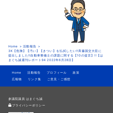
Home
活動報告
3K【危険】【汚い】【きつい】を払拭したい!!斉藤国交大臣に
提出しました!!自動車整備士の課題に関する【10の提言】!!【は
まぐち誠週刊レポート94 2022年6月28日】
Home
活動報告
プロフィール
政策
広報物
リンク集
ご意見・ご感想
参議院議員 はまぐち誠
プライバシーポリシー