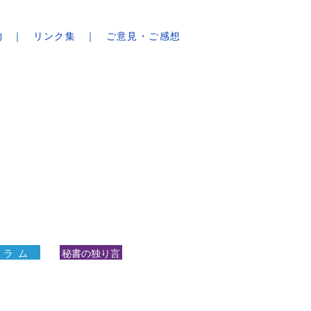
物
リンク集
ご意見・ご感想
 ラ ム
秘書の独り言