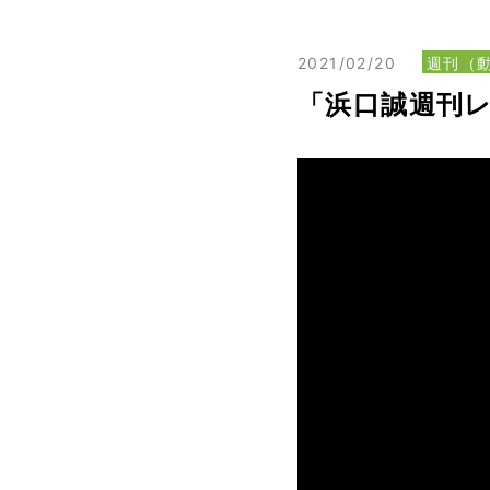
2021/02/20
週刊（
「浜口誠週刊レ