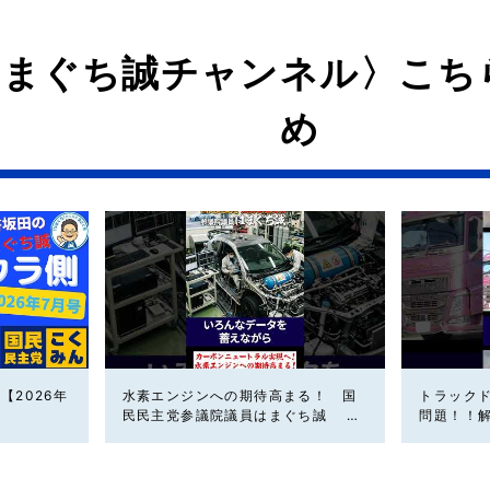
はまぐち誠チャンネル〉こち
め
【2026年
水素エンジンへの期待高まる！ 国
トラック
民民主党参議院議員はまぐち誠 #
問題！！
車 #国民民主党
党参議院
主党 #ド