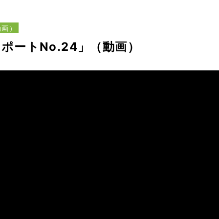
動画）
ポートNo.24」（動画）