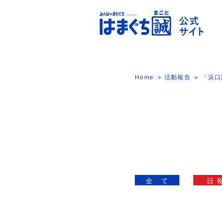
Home
活動報告
「浜口
全 て
日 