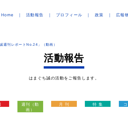
Home
活動報告
プロフィール
政策
広報
誠週刊レポートNo.24」（動画）
活動報告
はまぐち誠の活動をご報告します。
報
週刊（動
月 刊
特 集
コ
画）