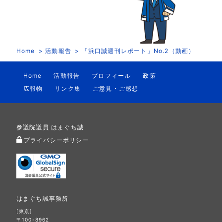
Home
活動報告
「浜口誠週刊レポート」No.2（動画）
Home
活動報告
プロフィール
政策
広報物
リンク集
ご意見・ご感想
参議院議員 はまぐち誠
プライバシーポリシー
はまぐち誠事務所
[東京]
〒100-8962