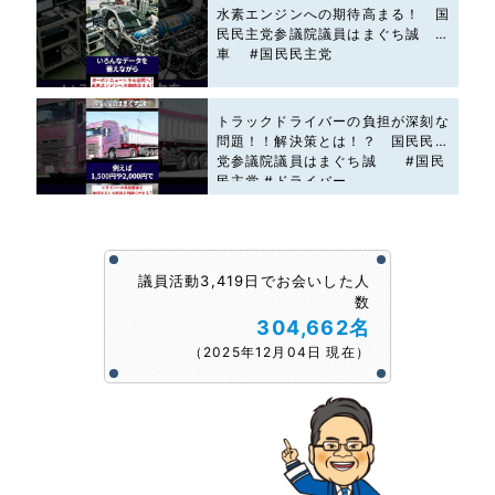
水素エンジンへの期待高まる！ 国
民民主党参議院議員はまぐち誠 #
車 #国民民主党
トラックドライバーの負担が深刻な
問題！！解決策とは！？ 国民民主
党参議院議員はまぐち誠 #国民
民主党 #ドライバー
議員活動3,419日でお会いした人
数
304,662名
（2025年12月04日 現在）