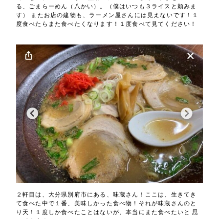
る、ごまらーめん（八かい）。（僕はいつも３ライスと頼みま
す） またお店の建物も、ラーメン屋さんには見えないです！１
度食べたらまた食べたくなります！１度食べて見てください！
２軒目は、大分県別府市にある、味蔵さん！ここは、生きてき
て食べた中で１番、美味しかった食べ物！それが味蔵さんのと
り天！１度しか食べたことはないが、本当にまた食べたいと 思