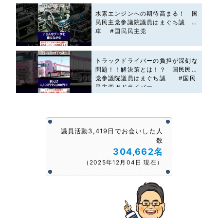
水素エンジンへの期待高まる！ 国
民民主党参議院議員はまぐち誠 #
車 #国民民主党
トラックドライバーの負担が深刻な
問題！！解決策とは！？ 国民民主
党参議院議員はまぐち誠 #国民
民主党 #ドライバー
議員活動3,419日でお会いした人
数
304,662名
（2025年12月04日 現在）