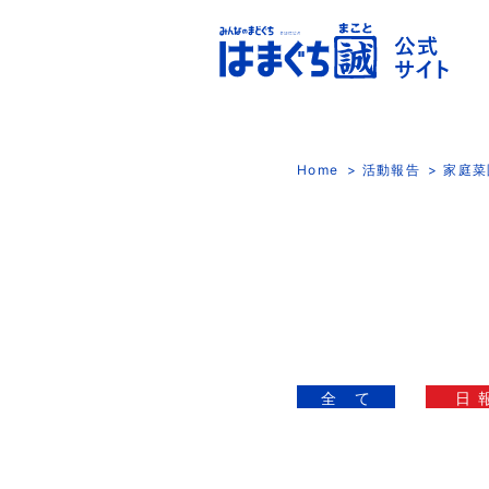
Home
活動報告
家庭菜
全 て
日 