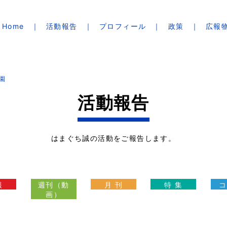
Home
活動報告
プロフィール
政策
広報
園
活動報告
はまぐち誠の活動をご報告します。
報
週刊（動
月 刊
特 集
コ
画）