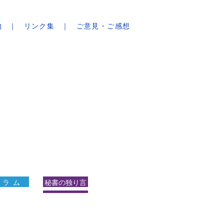
物
リンク集
ご意見・ご感想
 ラ ム
秘書の独り言