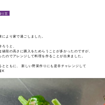
独り言
粛により家で過ごしました。
作ろうと、
は値段の高さに購入をためらうことが多かったのですが、
ったのでアレンジして料理を作ることが出来ました。
るとともに、 新しい野菜作りにも是非チャレンジして
書K