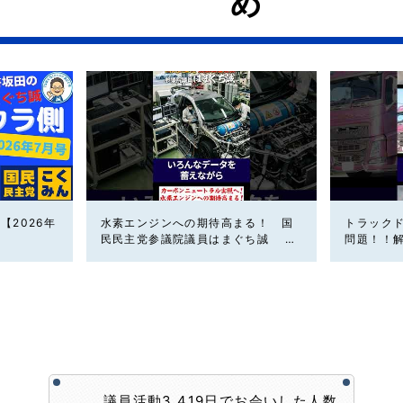
め
【2026年
水素エンジンへの期待高まる！ 国
トラック
民民主党参議院議員はまぐち誠 #
問題！！
車 #国民民主党
党参議院
主党 #ド
議員活動3,419日でお会いした人数