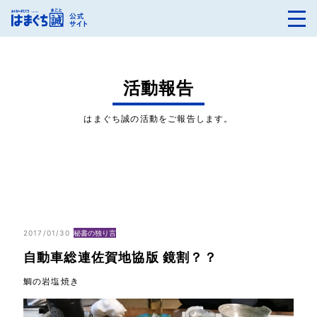
活動報告
はまぐち誠の活動をご報告します。
2017/01/30
秘書の独り言
自動車総連佐賀地協版 鏡割？？
鯛の岩塩焼き