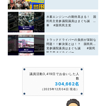
水素エンジンへの期待高まる！ 国
民民主党参議院議員はまぐち誠 #
車 #国民民主党
トラックドライバーの負担が深刻な
問題！！解決策とは！？ 国民民主
党参議院議員はまぐち誠 #国民
民主党 #ドライバー
議員活動3,419日でお会いした人
数
304,662名
（2025年12月04日 現在）