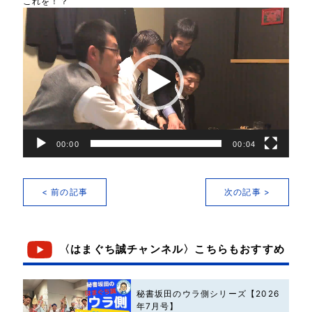
これを！？
動
画
プ
レ
ー
ヤ
ー
00:00
00:04
< 前の記事
次の記事 >
〈はまぐち誠チャンネル〉こちらもおすすめ
秘書坂田のウラ側シリーズ【2026
年7月号】