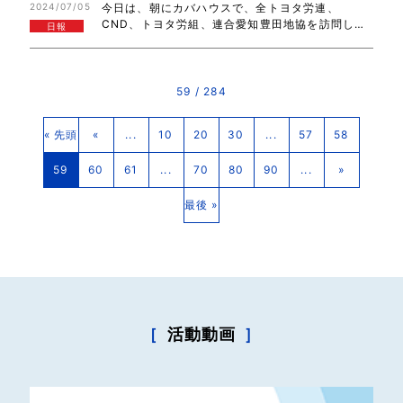
2024/07/05
今日は、朝にカバハウスで、全トヨタ労連、
した。また、国会にお越しください。ありがとう…
CND、トヨタ労組、連合愛知豊田地協を訪問しご
日報
挨拶。お忙しい中、ご対応いただき、ありがとう
ございました。東京に戻り、トヨタ車体労組の皆
さんとの意見交換、連合の皆さんとの意見交換、
自…
59 / 284
« 先頭
«
...
10
20
30
...
57
58
59
60
61
...
70
80
90
...
»
最後 »
［
活動動画
］