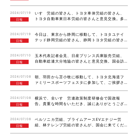
き、ありがとうございました。国民民主党愛知県
連街頭活動を金山総合駅で実施。多くの仲間と活
2024/07/19
いすゞ労組の皆さん、トヨタ車体労組の皆さん、
動。お疲れ様でした。その後、県連幹事会と続…
トヨタ自動車東日本労組の皆さんと意見交換。多
日報
くの皆さんから、質問や意見をいただき、有意義
な懇談でした。国会訪問、ありがとうございまし
2024/07/19
今日は、東京から静岡に移動して、トヨタユナイ
た！
テッド静岡労組の皆さん、静岡トヨタ労組の皆さ
日報
んの店舗を訪問させていただきました。懐かしい
皆さんにも、お会い出来て、大変充実したものと
2024/07/10
玉木代表記者会見、日産プリンス兵庫販売労組、
なりました。松澤委員長、久保田委員長ご対応い…
自動車総連大分地協の皆さんと意見交換。国会訪
日報
問、ありがとうございました。全国スバル販労神
奈川スバル支部新入組合員研修で国政報告。新入
2024/07/08
朝、羽田から苫小牧に移動して、トヨタ北海道フ
組合員の皆さん、頑張ってください。夜は、こく…
ァミリースポーツフェスタに参加して、ご挨拶さ
日報
せていただきました。駅伝大会も、大変な盛り上
がりでした。毎年、参加させていただき、ありが
2024/07/08
横浜で、全いすゞ労連政策制度研修会で国政報
とうございます。午後のフライトで、東京に戻っ…
告。貴重な時間をいただき、誠にありがとうござ
日報
いました！愛知に移動し、トヨタ元町夏祭りに、
仲間の議員の皆さん、トヨタ労組元町支部の皆さ
2024/07/08
ベルソニカ労組、プライムアースEVエナジー労
んと参加させていただきました。大変多くの皆さ
組、林テレンプ労組の皆さんが、国会に来てくだ
ん…
日報
さいました。たくさんの質問もしていただき、活
発な意見交換が出来ました。ありがとうございま