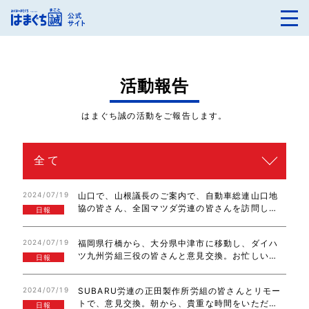
活動報告
はまぐち誠の活動をご報告します。
2024/07/19
山口で、山根議長のご案内で、自動車総連山口地
協の皆さん、全国マツダ労連の皆さんを訪問し
日報
て、意見交換。お忙しい中、ご対応いただき、あ
りがとうございました。また、夜は、11区連絡会
2024/07/19
福岡県行橋から、大分県中津市に移動し、ダイハ
にリモート参加した後、自動車総連山口地協幹事…
ツ九州労組三役の皆さんと意見交換。お忙しい
日報
中、ご対応ありがとうございました。また、トヨ
タ九州労組を訪問して、二直の皆さんに労組が行
2024/07/19
SUBARU労連の正田製作所労組の皆さんとリモー
っている熱中症対策用ドリンクの配布に参加。暑
トで、意見交換。朝から、貴重な時間をいただ
い…
日報