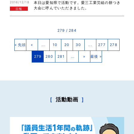
2016/12/18
本日は愛知県で活動です。愛三工業労組の餅つき
大会に呼んでいただきました。
日報
279 / 284
« 先頭
«
...
10
20
30
...
277
278
279
280
281
...
»
最後 »
［
活動動画
］