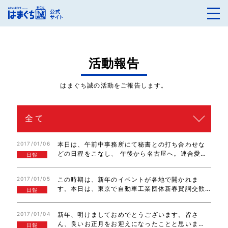
活動報告
はまぐち誠の活動をご報告します。
2017/01/06
本日は、午前中事務所にて秘書との打ち合わせな
どの日程をこなし、 午後から名古屋へ。連合愛知
日報
新春交礼会に参加しました。
2017/01/05
この時期は、新年のイベントが各地で開かれま
す。本日は、東京で自動車工業団体新春賀詞交歓
日報
会、連合新年交歓会に出席させていただき、多く
の皆さんに新年のご挨拶をさせていただきまし
2017/01/04
新年、明けましておめでとうございます。皆さ
た。
ん、良いお正月をお迎えになったことと思いま
日報