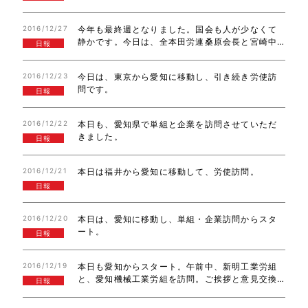
す。本年も、宜しくお願い申し上げます。
2016/12/27
今年も最終週となりました。国会も人が少なくて
静かです。今日は、全本田労連桑原会長と宮崎中
日報
執が、事務所に取材を 受けた記事が記載された季
刊誌を届けてくださいました。
2016/12/23
今日は、東京から愛知に移動し、引き続き労使訪
問です。
日報
2016/12/22
本日も、愛知県で単組と企業を訪問させていただ
きました。
日報
2016/12/21
本日は福井から愛知に移動して、労使訪問。
日報
2016/12/20
本日は、愛知に移動し、単組・企業訪問からスタ
ート。
日報
2016/12/19
本日も愛知からスタート。午前中、新明工業労組
と、愛知機械工業労組を訪問。ご挨拶と意見交換
日報
させていただきました。