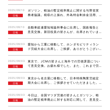
た。多くの皆さんと交流出来ました。ありがとう
ございました。その後、愛知こくみん政治塾の有
2025/09/10
ガソリン、軽油の暫定税率廃止に関する与野党実
志の皆さんと街頭活動体験と第4回愛知こくみん
務者協議。税収の上振れ、外為特会剰余金活用、
政…
日報
プライマリーバランス黒字化の活用など、暫定税
率廃止に必要な財源はある。物価高騰による暮ら
2025/09/10
自動車総連愛知地協幹事会に出席し、国政報告と
しを守るため、減税に対して新たな負担増を求め…
意見交換。新旧役員の皆さんが、出席されていま
日報
した。退任される皆さん、新たな立場で頑張って
ください。ありがとうございました。静岡県議の
2025/09/03
愛知から三重に移動して、ホンダモビリティラン
皆さんと国土交通省とのヒアリング。全国知事会…
ド労組大会に出席し、ご挨拶。ありがとうござい
日報
ました。三重から愛知に戻り、あいち民主の県議
の皆さんとの意見交換。お忙しい中、ありがとう
2025/09/03
東京で、JCMの皆さんと海外での労使課題につい
ございました。東京に移動して、政研フォーラム…
て意見交換。お疲れ様でした。また、これまで労
日報
働組合活動で大変お世話になった方が退任のご挨
拶に来てくださいました。東京から愛知に移動
2025/09/03
東京から名古屋に移動して、日本特殊陶業労組定
し、トヨタ労組定期大会、全トヨタ労連の新旧役…
期大会に出席し、ご挨拶させていただきました。
日報
毎年、日特労組の定期大会から、自動車総連の皆
さんの大会シーズンが始まります。今年も、全国
2025/09/03
今日は、全国マツダ労連の皆さんとガソリン、軽
にお伺いします。宜しくお願い致します。
油の暫定税率廃止に対する対応に関して、意見交
日報
換。ディーゼルエンジン用の軽油暫定税率廃止
も、年内も来年4月以降に負担軽減出来る取り組ん