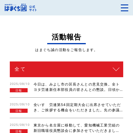
活動報告
はまぐち誠の活動をご報告します。
2025/09/10
今日は、みよし市の区長さんとの意見交換。全ト
ヨタ労連新任本部役員の皆さんとの懇談。日頃か
日報
ら連携している労働組合の皆さんを訪問＆懇談。
夜は、TMP労組第6期定期大会で挨拶させていた
2025/09/10
全いすゞ労連第54回定期大会に出席させていただ
だきました。貴重な機会をいただき、ありがと…
き、ご挨拶する機会をいただきました。先の参議
日報
院選挙、ガソリン、軽油の暫定税率廃止に向けた
与野党協議、物流業界の課題解決に向けた対応等
2025/09/10
東京から名古屋に移動して、愛知機械工業労組の
についてお話ししました。ありがとうございま…
新旧職場役員懇談会に参加させていただきまし
日報