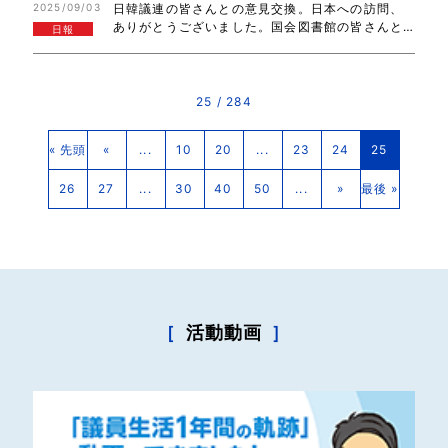
2025/09/03
日韓議連の皆さんとの意見交換。日本への訪問、
でいきます。また、日本発条労組の皆さんと意見…
ありがとうございました。国会図書館の皆さんと
日報
空室税の海外事例について、意見交換。ありがと
うございました。ガソリン等の暫定税率廃止に関
する与野党実務者協議。税収の上振れ、補助金の…
25 / 284
« 先頭
«
...
10
20
...
23
24
25
26
27
...
30
40
50
...
»
最後 »
［
活動動画
］