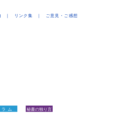
物
リンク集
ご意見・ご感想
 ラ ム
秘書の独り言