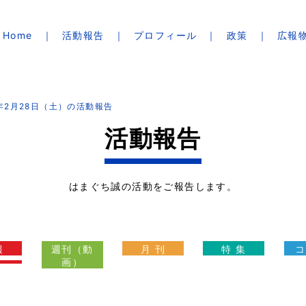
Home
活動報告
プロフィール
政策
広報
6年2月28日（土）の活動報告
活動報告
はまぐち誠の活動をご報告します。
報
週刊（動
月 刊
特 集
コ
画）