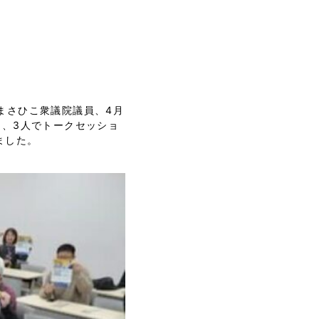
まさひこ衆議院議員、4月
ム、3人でトークセッショ
ました。