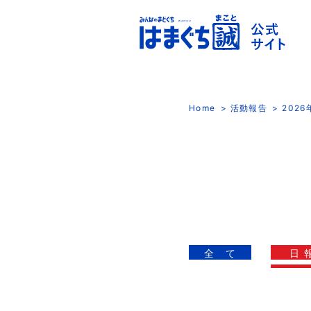
Home
活動報告
202
全 て
日 