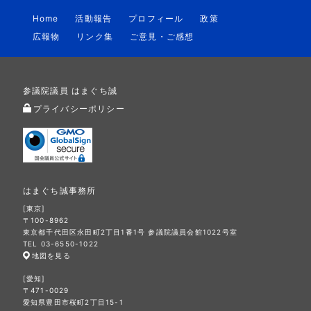
Home
活動報告
プロフィール
政策
広報物
リンク集
ご意見・ご感想
参議院議員 はまぐち誠
プライバシーポリシー
はまぐち誠事務所
[東京]
〒100-8962
東京都千代田区永田町2丁目1番1号 参議院議員会館1022号室
TEL 03-6550-1022
地図を見る
[愛知]
〒471-0029
愛知県豊田市桜町2丁目15-1