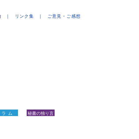
物
リンク集
ご意見・ご感想
 ラ ム
秘書の独り言