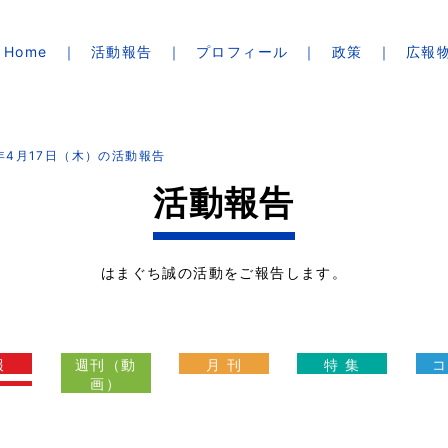
Home
活動報告
プロフィール
政策
広報
5年4月17日（木）の活動報告
活動報告
はまぐち誠の活動をご報告します。
報
週刊（動
月 刊
特 集
コ
画）