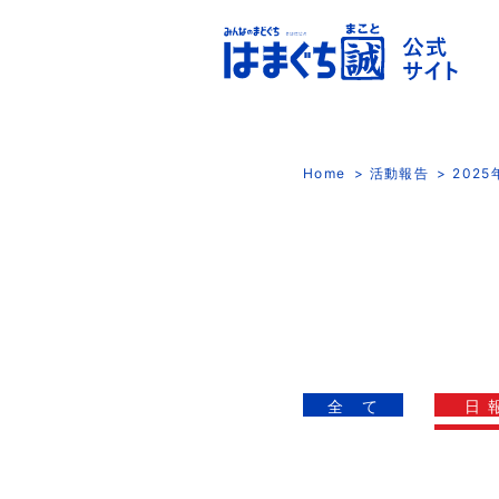
Home
活動報告
202
全 て
日 