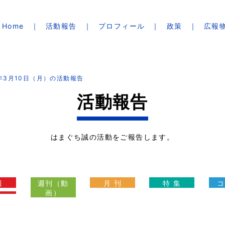
Home
活動報告
プロフィール
政策
広報
5年3月10日（月）の活動報告
活動報告
はまぐち誠の活動をご報告します。
報
週刊（動
月 刊
特 集
コ
画）