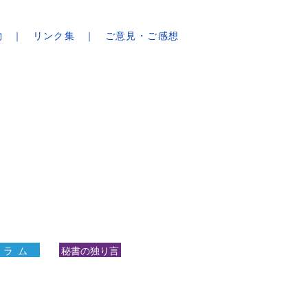
物
リンク集
ご意見・ご感想
 ラ ム
秘書の独り言