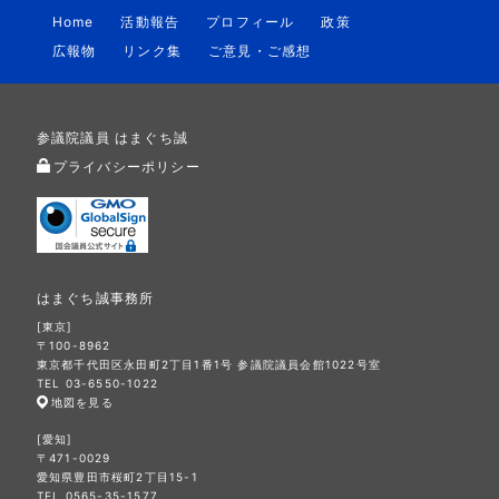
Home
活動報告
プロフィール
政策
広報物
リンク集
ご意見・ご感想
参議院議員 はまぐち誠
プライバシーポリシー
はまぐち誠事務所
[東京]
〒100-8962
東京都千代田区永田町2丁目1番1号 参議院議員会館1022号室
TEL 03-6550-1022
地図を見る
[愛知]
〒471-0029
愛知県豊田市桜町2丁目15-1
TEL 0565-35-1577