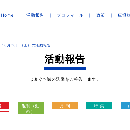
Home
活動報告
プロフィール
政策
広報
4年10月20日（土）の活動報告
活動報告
はまぐち誠の活動をご報告します。
報
週刊（動
月 刊
特 集
コ
画）