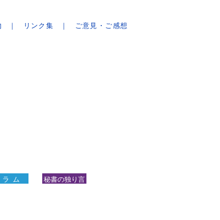
物
リンク集
ご意見・ご感想
 ラ ム
秘書の独り言