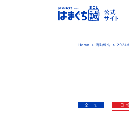
Home
活動報告
202
全 て
日 