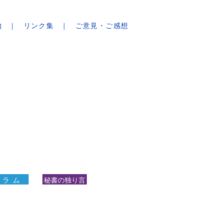
物
リンク集
ご意見・ご感想
 ラ ム
秘書の独り言