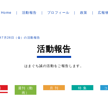
Home
活動報告
プロフィール
政策
広報
4年7月26日（金）の活動報告
活動報告
はまぐち誠の活動をご報告します。
報
週刊（動
月 刊
特 集
コ
画）