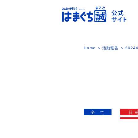
Home
活動報告
202
全 て
日 