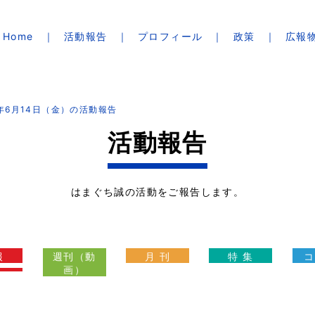
Home
活動報告
プロフィール
政策
広報
4年6月14日（金）の活動報告
活動報告
はまぐち誠の活動をご報告します。
報
週刊（動
月 刊
特 集
コ
画）