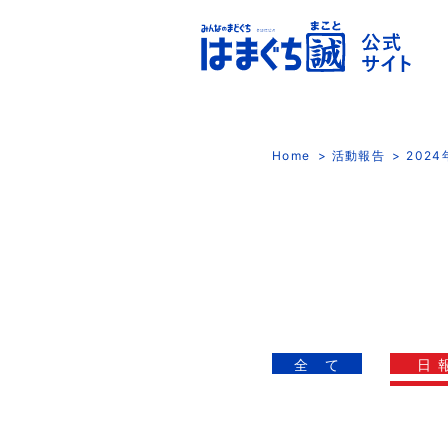
Home
活動報告
202
全 て
日 