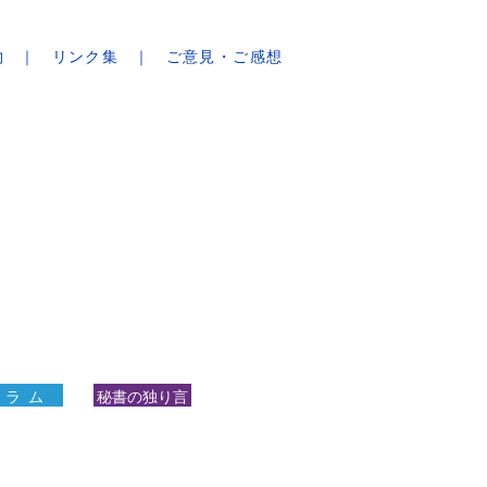
物
リンク集
ご意見・ご感想
 ラ ム
秘書の独り言