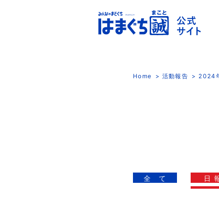
Home
活動報告
202
全 て
日 