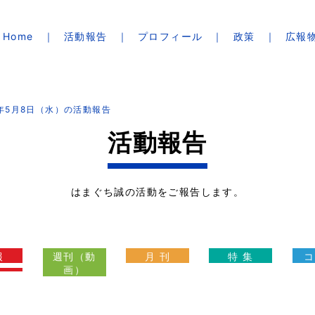
Home
活動報告
プロフィール
政策
広報
4年5月8日（水）の活動報告
活動報告
はまぐち誠の活動をご報告します。
報
週刊（動
月 刊
特 集
コ
画）