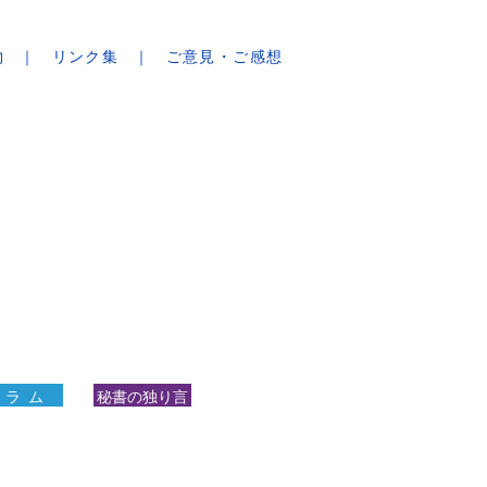
物
リンク集
ご意見・ご感想
 ラ ム
秘書の独り言