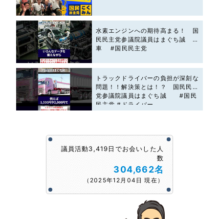
水素エンジンへの期待高まる！ 国
民民主党参議院議員はまぐち誠 #
車 #国民民主党
トラックドライバーの負担が深刻な
問題！！解決策とは！？ 国民民主
党参議院議員はまぐち誠 #国民
民主党 #ドライバー
議員活動3,419日でお会いした人
数
304,662名
（2025年12月04日 現在）