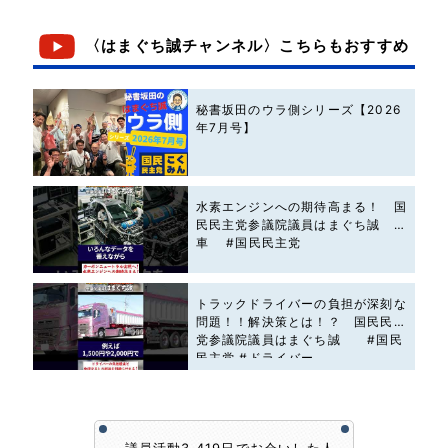
〈はまぐち誠チャンネル〉こちらもおすすめ
秘書坂田のウラ側シリーズ【2026
年7月号】
水素エンジンへの期待高まる！ 国
民民主党参議院議員はまぐち誠 #
車 #国民民主党
トラックドライバーの負担が深刻な
問題！！解決策とは！？ 国民民主
党参議院議員はまぐち誠 #国民
民主党 #ドライバー
議員活動3,419日でお会いした人