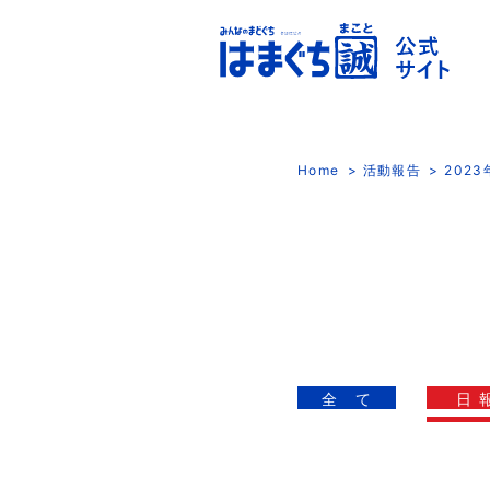
Home
活動報告
202
全 て
日 