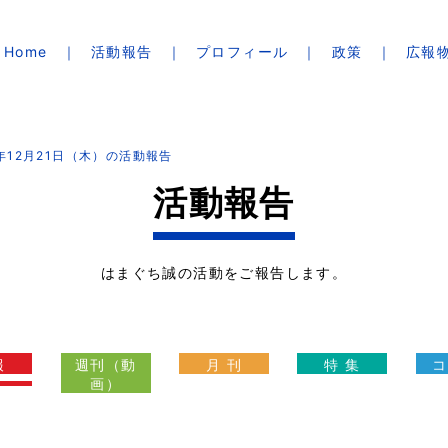
Home
活動報告
プロフィール
政策
広報
3年12月21日（木）の活動報告
活動報告
はまぐち誠の活動をご報告します。
報
週刊（動
月 刊
特 集
コ
画）