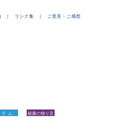
物
リンク集
ご意見・ご感想
 ラ ム
秘書の独り言