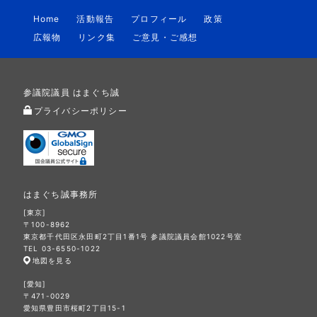
Home
活動報告
プロフィール
政策
広報物
リンク集
ご意見・ご感想
参議院議員 はまぐち誠
プライバシーポリシー
はまぐち誠事務所
[東京]
〒100-8962
東京都千代田区永田町2丁目1番1号 参議院議員会館1022号室
TEL 03-6550-1022
地図を見る
[愛知]
〒471-0029
愛知県豊田市桜町2丁目15-1