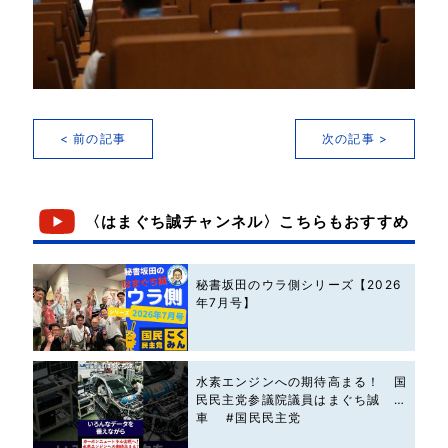
< 前の記事
次の記事 >
〈はまぐち誠チャンネル〉こちらもおすすめ
秘書坂田のウラ側シリーズ【2026
年7月号】
水素エンジンへの期待高まる！ 国
民民主党参議院議員はまぐち誠 #
車 #国民民主党