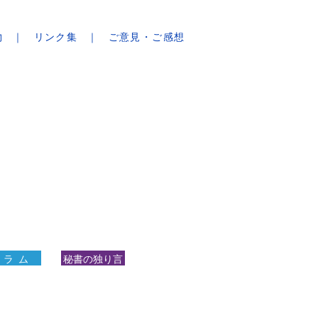
物
リンク集
ご意見・ご感想
 ラ ム
秘書の独り言