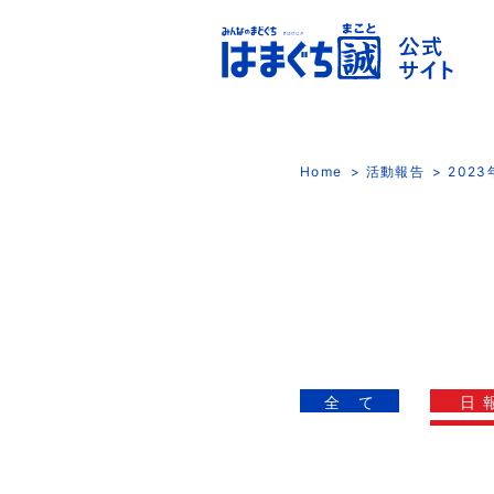
Home
活動報告
202
全 て
日 