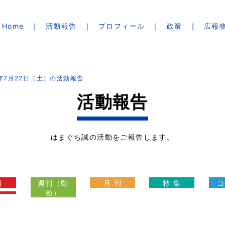
Home
活動報告
プロフィール
政策
広報
3年7月22日（土）の活動報告
活動報告
はまぐち誠の活動をご報告します。
報
週刊（動
月 刊
特 集
コ
画）