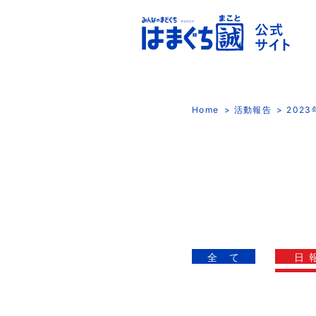
Home
活動報告
202
全 て
日 