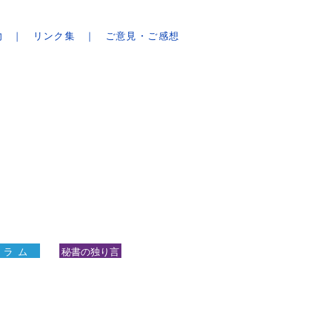
物
リンク集
ご意見・ご感想
 ラ ム
秘書の独り言