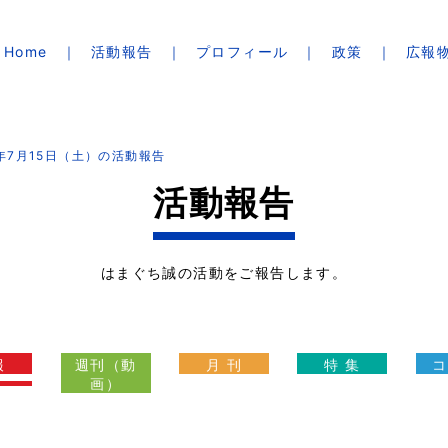
Home
活動報告
プロフィール
政策
広報
3年7月15日（土）の活動報告
活動報告
はまぐち誠の活動をご報告します。
報
週刊（動
月 刊
特 集
コ
画）