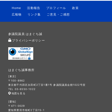
Home
活動報告
プロフィール
政策
広報物
リンク集
ご意見・ご感想
参議院議員 はまぐち誠
プライバシーポリシー
はまぐち誠事務所
[東京]
〒100-8962
東京都千代田区永田町2丁目1番1号 参議院議員会館1022号室
TEL 03-6550-1022
地図を見る
[愛知]
〒471-0029
愛知県豊田市桜町2丁目15-1