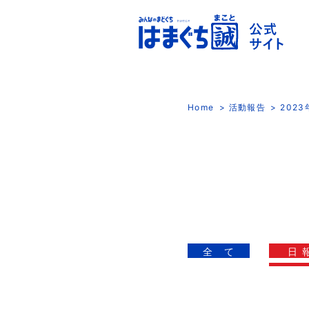
Home
活動報告
202
全 て
日 