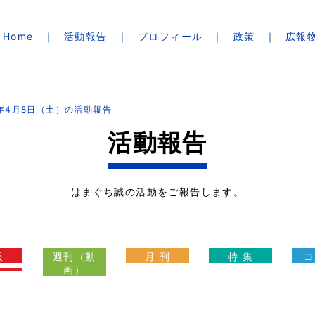
Home
活動報告
プロフィール
政策
広報
3年4月8日（土）の活動報告
活動報告
はまぐち誠の活動をご報告します。
報
週刊（動
月 刊
特 集
コ
画）