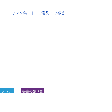
物
リンク集
ご意見・ご感想
 ラ ム
秘書の独り言