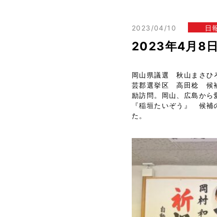
2023/04/10
日
2023年4月
岡山県議選 秋山まさひ
芸郡選挙区 高田稔 候
励訪問。岡山、広島から
『稲垣たいぞう』 候補
た。