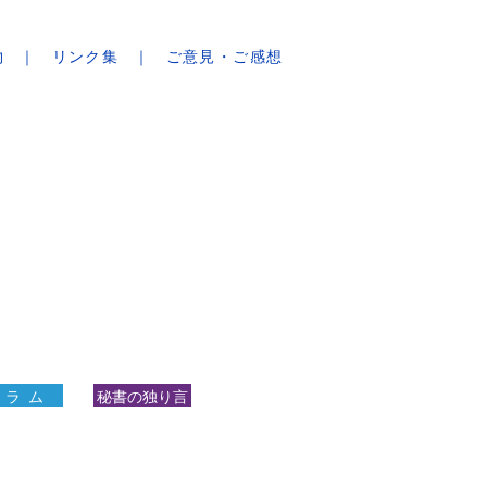
物
リンク集
ご意見・ご感想
 ラ ム
秘書の独り言