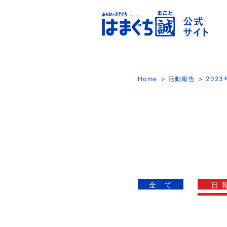
Home
活動報告
202
全 て
日 