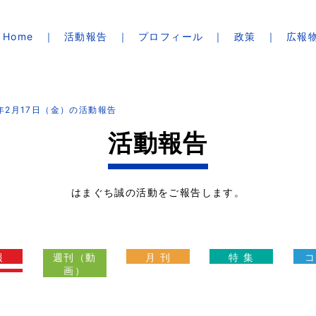
Home
活動報告
プロフィール
政策
広報
3年2月17日（金）の活動報告
活動報告
はまぐち誠の活動をご報告します。
報
週刊（動
月 刊
特 集
コ
画）