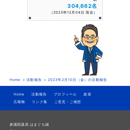
304,662名
（2025年12月04日 現在）
Home
活動報告
2023年2月10日（金）の活動報告
Home
活動報告
プロフィール
政策
広報物
リンク集
ご意見・ご感想
参議院議員 はまぐち誠