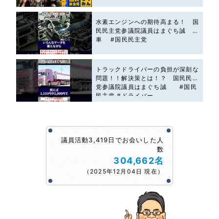
水素エンジンへの期待高まる！ 国
民民主党参議院議員はまぐち誠 #
車 #国民民主党
トラックドライバーの負担が深刻な
問題！！解決策とは！？ 国民民主
党参議院議員はまぐち誠 #国民
民主党 #ドライバー
議員活動3,419日でお会いした人
数
304,662名
（2025年12月04日 現在）