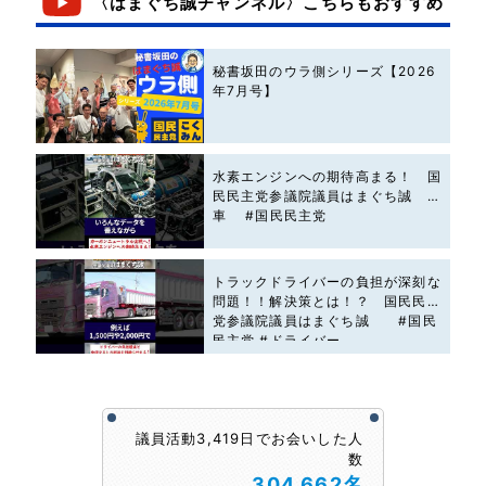
〈はまぐち誠チャンネル〉こちらもおすすめ
秘書坂田のウラ側シリーズ【2026
年7月号】
水素エンジンへの期待高まる！ 国
民民主党参議院議員はまぐち誠 #
車 #国民民主党
トラックドライバーの負担が深刻な
問題！！解決策とは！？ 国民民主
党参議院議員はまぐち誠 #国民
民主党 #ドライバー
議員活動3,419日でお会いした人
数
304,662名